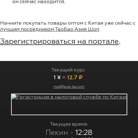
он сейчас находится.
Начните покупать товары оптом с Китая уже сейчас с
лучшим посредником ТаоБао Азия Шоп
Зарегистрироваться на портале
.
Текущий курс
1 ¥
=
12.7 ₽
mail@asia-tao.com
Текущее время:
Пекин -
12:28