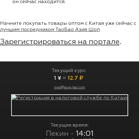
он сейчас находится.
Начните покупать товары оптом с Китая уже сейчас с
лучшим посредником ТаоБао Азия Шоп
Зарегистрироваться на портале
.
Текущий курс
1 ¥
=
12.7 ₽
mail@asia-tao.com
Текущее время:
Пекин -
14:01