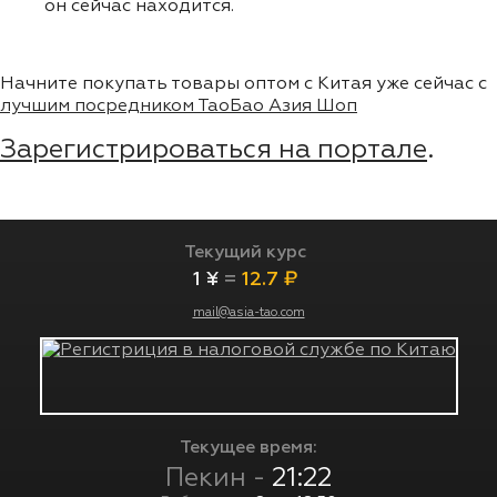
он сейчас находится.
Начните покупать товары оптом с Китая уже сейчас с
лучшим посредником ТаоБао Азия Шоп
Зарегистрироваться на портале
.
Текущий курс
1 ¥
=
12.7 ₽
mail@asia-tao.com
Текущее время:
Пекин -
21:22