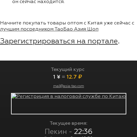
он сейчас находится.
Начните покупать товары оптом с Китая уже сейчас с
лучшим посредником ТаоБао Азия Шоп
Зарегистрироваться на портале
.
Текущий курс
1 ¥
=
12.7 ₽
mail@asia-tao.com
Текущее время:
Пекин -
22:36