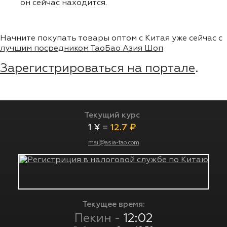
он сейчас находится.
Начните покупать товары оптом с Китая уже сейчас с
лучшим посредником ТаоБао Азия Шоп
Зарегистрироваться на портале
.
Текущий курс
1 ¥
=
12.7 ₽
mail@asia-tao.com
Текущее время:
Пекин -
12:02