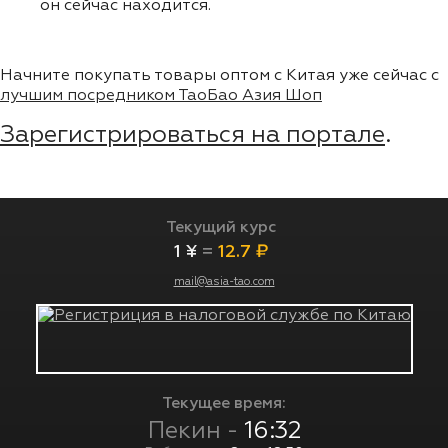
он сейчас находится.
Начните покупать товары оптом с Китая уже сейчас с
лучшим посредником ТаоБао Азия Шоп
Зарегистрироваться на портале
.
Текущий курс
1 ¥
=
12.7 ₽
mail@asia-tao.com
Текущее время:
Пекин -
16:32