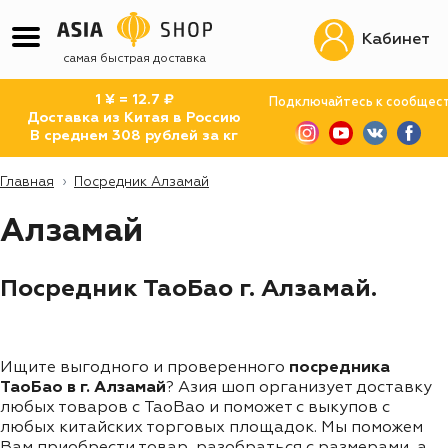
Кабинет
самая быстрая доставка
1 ¥ = 12.7 ₽
Подключайтесь к сообщес
Доставка из Китая в Россию
В среднем 308 рублей за кг
Главная
Посредник Алзамай
Алзамай
Посредник ТаоБао г. Алзамай.
Ищите выгодного и проверенного
посредника
ТаоБао в г. Алзамай
? Азия шоп организует доставку
любых товаров с TaoBao и поможет с выкупов с
любых китайских торговых площадок. Мы поможем
Вам приобрести товар, разобраться с размерами, а