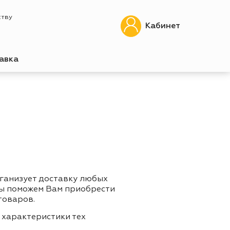
ству
Кабинет
авка
рганизует доставку любых
Мы поможем Вам приобрести
товаров.
 характеристики тех