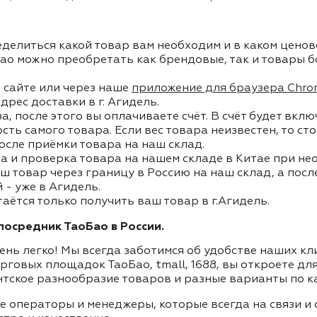
делиться какой товар вам необходим и в каком ценов
ао можно преобретать как брендовые, так и товары б
 сайте или через наше
приложение для браузера Chro
дрес доставки в г. Агидель.
, после этого вы оплачиваете счёт. В счёт будет вкл
ость самого товара. Если вес товара неизвестен, то с
осле приёмки товара на наш склад.
а и проверка товара на нашем складе в Китае при не
ш товар через границу в Россию на наш склад, а пос
- уже в Агидель.
таётся только получить ваш товар в г.Агидель.
осредник ТаоБао в России.
ень легко! Мы всегда заботимся об удобстве наших к
орговых площадок ТаоБао, tmall, 1688, вы откроете дл
нтское разнообразие товаров и разные варианты по к
ие операторы и менеджеры, которые всегда на связи 