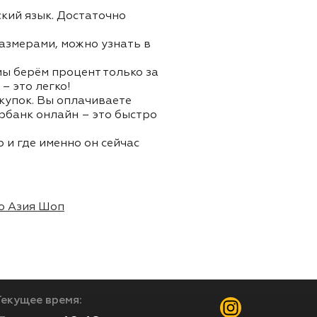
ский язык. Достаточно
азмерами, можно узнать в
 мы берём процент только за
– это легко!
окупок. Вы оплачиваете
ербанк онлайн – это быстро
 и где именно он сейчас
о Азия Шоп
Текущее время: