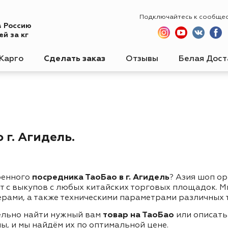
Подключайтесь к сообще
в Россию
й за кг
Карго
Сделать заказ
Отзывы
Белая Дост
 г. Агидель.
ренного
посредника ТаоБао в г. Агидель
? Азия шоп о
ет с выкупов с любых китайских торговых площадок. 
ерами, а также техническими параметрами различных 
ельно найти нужный вам
товар на ТаоБао
или описать
ы, и мы найдём их по оптимальной цене.