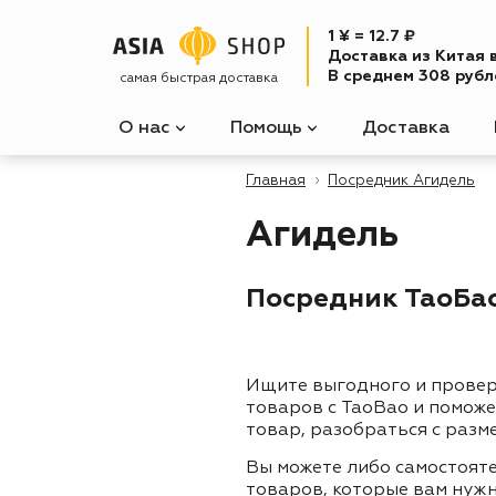
1 ¥ = 12.7 ₽
Доставка из Китая 
В среднем 308 рубле
самая быстрая доставка
О нас
Помощь
Доставка
Главная
Посредник Агидель
Агидель
Посредник ТаоБао
Ищите выгодного и прове
товаров с TaoBao и помож
товар, разобраться с разм
Вы можете либо самостоят
товаров, которые вам нужн