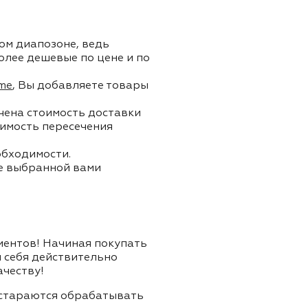
ом диапозоне, ведь
олее дешевые по цене и по
me
, Вы добавляете товары
ючена стоимость доставки
тоимость пересечения
обходимости.
ле выбранной вами
лиентов! Начиная покупать
я себя действительно
ачеству!
и стараются обрабатывать