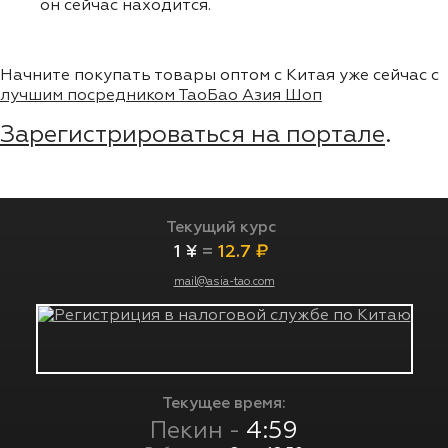
он сейчас находится.
Начните покупать товары оптом с Китая уже сейчас с
лучшим посредником ТаоБао Азия Шоп
Зарегистрироваться на портале
.
Текущий курс
1 ¥
=
12.7 ₽
mail@asia-tao.com
Текущее время:
Пекин -
4:59