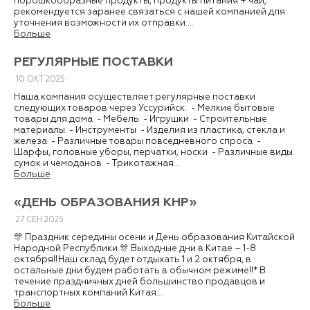
порошкообразные продукты, продукты питания + чай,
рекомендуется заранее связаться с нашей компанией для
уточнения возможности их отправки....
Больше
РЕГУЛЯРНЫЕ ПОСТАВКИ
10
ОКТ
2025
Наша компания осуществляет регулярные поставки
следующих товаров через Уссурийск: - Мелкие бытовые
товары для дома - Мебель - Игрушки - Строительные
материалы - Инструменты - Изделия из пластика, стекла и
железа - Различные товары повседневного спроса -
Шарфы, головные уборы, перчатки, носки - Различные виды
сумок и чемоданов - Трикотажная...
Больше
«ДЕНЬ ОБРАЗОВАНИЯ КНР»
27
СЕН
2025
🎊 Праздник середины осени и День образования Китайской
Народной Республики.🎊 Выходные дни в Китае – 1-8
октября‼️Наш склад будет отдыхать 1 и 2 октября, в
остальные дни будем работать в обычном режиме‼️* В
течение праздничных дней большинство продавцов и
транспортных компаний Китая...
Больше