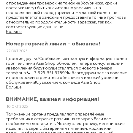
с проведением проверок на таможне Уссурийска, сроки
доставки могут быть значительно увеличены на
неопределённый период времени. На данный момент не
представляется возможным предоставить точные прогнозы
относительно продолжительности задержек, так как
соответствующие данные не...
Больше
Номер горячей линии - обновлен!
27
ОКТ
2025
Дорогие друзья!Сообщаем вам важную информацию: номер
горячей линии Asia Shop обновлен. Теперь консультации и
уведомления будут осуществляться с нового номера
телефона:📞 +7-925-551-9789Мы благодарим вас за доверие
и продолжаем стремиться обеспечить высокий уровень
обслуживания!С уважением, команда Asia Shop.
Больше
ВНИМАНИЕ, важная информация!
10
ОКТ
2025
Таможенные органы предъявляют определённые
требования к отправке различных товаров.Если вам
необходимо доставить в Москву электронику, медицинские
изделия, товары с батарейным питанием, жидкие или